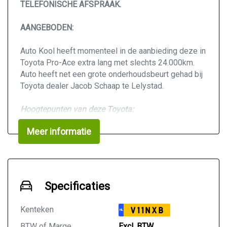
TELEFONISCHE AFSPRAAK.
AANGEBODEN:
Auto Kool heeft momenteel in de aanbieding deze in
Toyota Pro-Ace extra lang met slechts 24.000km.
Auto heeft net een grote onderhoudsbeurt gehad bij
Toyota dealer Jacob Schaap te Lelystad.
Hoogtepunten van deze Toyota:
24.000KM
Meer informatie
Nette bus
3-Zits
Navigatiesysteem
Achteruitrijcamera
Parkeersensoren voor + achterzijde
Specificaties
Apple CarPlay & Android
L3 (Lengte 3) H1 (Hoogte 1)
Kenteken
V11NXB
NL
Tussenschot met raam
Parkeersensoren
BTW of Marge
Excl. BTW