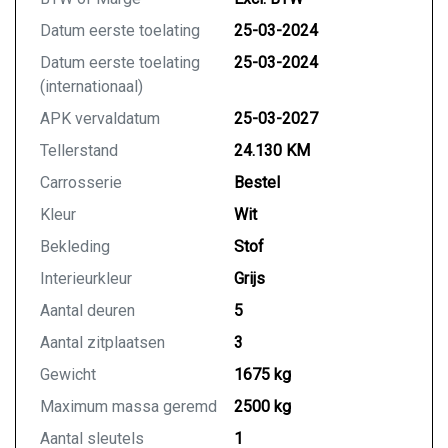
Cruise control
Datum eerste toelating
25-03-2024
1e eigenaar
Datum eerste toelating
25-03-2024
tot 10 jaar fabrieksgarantie
(internationaal)
Grote servicebeurt gehad bij Jacob Schaap
Toyota te Lelystad
APK vervaldatum
25-03-2027
Beurt inclusief 1 jaar pechhulp
Tellerstand
24.130 KM
Prijs:
Carrosserie
Bestel
Kleur
Wit
VERKOCHT VOLLEDIG RIJKLAAR INCLUSIEF
FABRIEKSGARANTIE
Bekleding
Stof
Interieurkleur
Grijs
Auto Kool is een universeel BOVAG autobedrijf die
Aantal deuren
5
gespecialiseerd is in de verkoop, en het onderhoud
van hybride en elektrische auto’s. Wij zijn 7 dagen
Aantal zitplaatsen
3
per week geopend, uitsluitend na telefonische
Gewicht
1675 kg
afspraak (ook mogelijk in de avonduren). De inruil
van uw huidige auto (ook niet hybride) is geen enkel
Maximum massa geremd
2500 kg
probleem.
Aantal sleutels
1