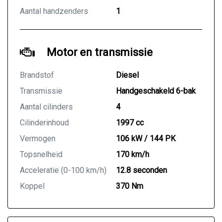
Aantal handzenders
1
KOOP ZEKER EN VERTROUWD BIJ UW BOVAG
AUTODEALER.
We hebben ons uiterste best gedaan om alle
Motor en transmissie
informatie in deze advertentie correct weer te
geven. Er kunnen echter geen rechten worden
Brandstof
Diesel
ontleend aan de verstrekte informatie in de
Transmissie
Handgeschakeld 6-bak
advertentie. Vertrouw niet alleen op deze informatie
maar controleert u altijd zelf de zaken welke voor u
Aantal cilinders
4
belangrijk zijn en uw beslissing zouden kunnen
Cilinderinhoud
1997 cc
beïnvloeden. Neem contact op met de verkoper voor
uw aanvullende vragen.
Vermogen
106 kW / 144 PK
Topsnelheid
170 km/h
Acceleratie (0-100 km/h)
12.8 seconden
Koppel
370 Nm