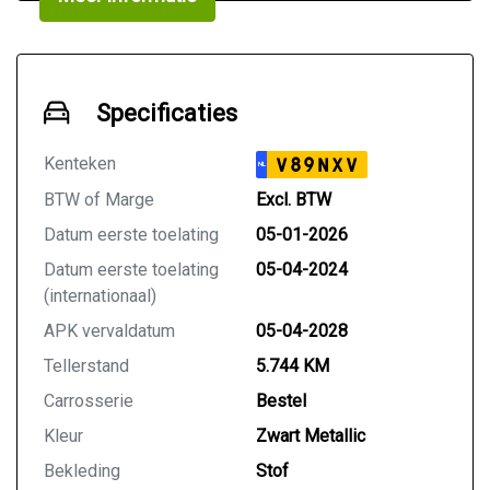
Airco
Parkeersensoren
5.700KM
1e Eigenaar
Specificaties
Dealer onderhouden
Geen rokers auto geweest
Kenteken
V89NXV
NL
Nette bekleding
Onderhoudshistorie aanwezig
BTW of Marge
Excl. BTW
2 Sleutels
Datum eerste toelating
05-01-2026
Prijs:
Datum eerste toelating
05-04-2024
(internationaal)
ACTIEPRIJS: VERKOCHT
APK vervaldatum
05-04-2028
Tellerstand
5.744 KM
Auto Kool is een universeel BOVAG autobedrijf die
gespecialiseerd is in de verkoop, en het onderhoud
Carrosserie
Bestel
van hybride en elektrische auto’s. Wij zijn 7 dagen
Kleur
Zwart Metallic
per week geopend, uitsluitend na telefonische
afspraak (ook mogelijk in de avonduren). De inruil
Bekleding
Stof