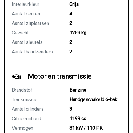
van uw huidige auto (ook niet hybride) is geen enkel
Interieurkleur
Grijs
probleem.
Aantal deuren
4
KOOP ZEKER EN VERTROUWD BIJ UW BOVAG
Aantal zitplaatsen
2
AUTODEALER.
Gewicht
1259 kg
We hebben ons uiterste best gedaan om alle
Aantal sleutels
2
informatie in deze advertentie correct weer te
Aantal handzenders
2
geven. Er kunnen echter geen rechten worden
ontleend aan de verstrekte informatie in de
advertentie. Vertrouw niet alleen op deze informatie
Motor en transmissie
maar controleert u altijd zelf de zaken welke voor u
belangrijk zijn en uw beslissing zouden kunnen
beïnvloeden. Neem contact op met de verkoper voor
Brandstof
Benzine
uw aanvullende vragen.
Transmissie
Handgeschakeld 6-bak
Aantal cilinders
3
Cilinderinhoud
1199 cc
Vermogen
81 kW / 110 PK