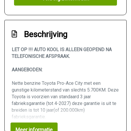
Beschrijving
LET OP !!! AUTO KOOL IS ALLEEN GEOPEND NA
TELEFONISCHE AFSPRAAK.
AANGEBODEN:
Nette benzine Toyota Pro-Ace City met een
gunstige kilometerstand van slechts 5.700KM. Deze
Toyota is voorzien van standaard 3 jaar
fabrieksgarantie (tot 4-2027) deze garantie is uit te
breiden is tot 10 jaar(of 200.000km)
fabrieksgarantie.
Meer informatie
Hoogtepunten van deze Toyota: