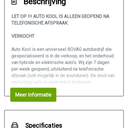
Beschrijving
LET OP !!! AUTO KOOL IS ALLEEN GEOPEND NA
TELEFONISCHE AFSPRAAK.
VERKOCHT
Auto Kool is een universeel BOVAG autobedrijf die
gespecialiseerd is in de verkoop, en het onderhoud
van hybride en elektrische auto’s. Wij zijn 7 dagen
per week geopend, uitsluitend na telefonische
afpraak (ook mogelijk in de avonduren). De inruil van
uw huidige auto is geen enkel probleem.
Meer informatie
KOOP ZEKER EN VERTROUWD BIJ UW BOVAG
AUTODEALER.
We hebben ons uiterste best gedaan om alle
Specificaties