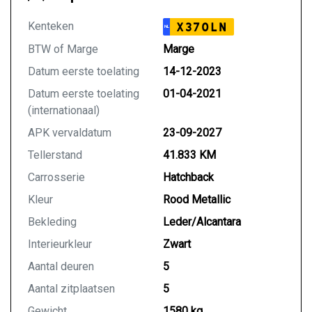
informatie in deze advertentie correct weer te
geven. Er kunnen echter geen rechten worden
Kenteken
X370LN
NL
ontleend aan de verstrekte informatie in de
advertentie. Vertrouw niet alleen op deze informatie
BTW of Marge
Marge
maar controleert u altijd zelf de zaken welke voor u
Datum eerste toelating
14-12-2023
belangrijk zijn en uw beslissing zouden kunnen
Datum eerste toelating
01-04-2021
beïnvloeden. Neem contact op met de verkoper voor
(internationaal)
uw aanvullende vragen.
APK vervaldatum
23-09-2027
Tellerstand
41.833 KM
Carrosserie
Hatchback
Kleur
Rood Metallic
Bekleding
Leder/Alcantara
Interieurkleur
Zwart
Aantal deuren
5
Aantal zitplaatsen
5
Gewicht
1580 kg