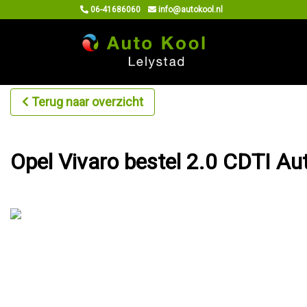
06-41686060
info@autokool.nl
Terug naar overzicht
Opel Vivaro bestel 2.0 CDTI 