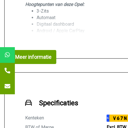
Hoogtepunten van deze Opel:
3-Zits
Automaat
Digitaal dashboard
Android / Apple CarPlay
Airco Climate control
Navigatiesysteem
360graden camera
Meer informatie
Achteruitrijcamera
Parkeersensoren
Geen rokers auto geweest
Nette bekleding
1e Eigenaar
12.000KM
2 Sleutels
Specificaties
Prijs:
Kenteken
V67N
NL
VERKOCHT
BTW of Marge
Excl. BTW