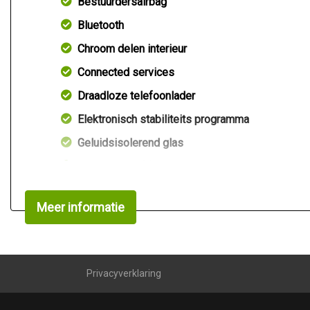
Bestuurdersairbag
Bluetooth
Chroom delen interieur
Connected services
Draadloze telefoonlader
Elektronisch stabiliteits programma
Geluidsisolerend glas
Hoofd airbag(s) voor
Keyless entry/start
Meer informatie
Multimedia scherm middel
Multimedia scherm standaard
Passagiersairbag
Privacyverklaring
Rijstrooksensor met correctie
Verhoogd laadvermogen