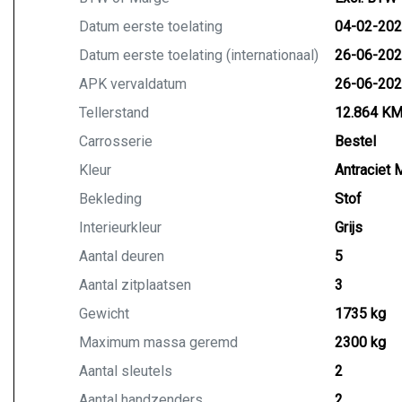
Auto Kool is een universeel BOVAG autobedrijf die g
Datum eerste toelating
04-02-20
geopend, uitsluitend na telefonische afspraak (ook 
Datum eerste toelating (internationaal)
26-06-20
KOOP ZEKER EN VERTROUWD BIJ UW BOVAG AUT
APK vervaldatum
26-06-20
Tellerstand
12.864 K
We hebben ons uiterste best gedaan om alle informa
Carrosserie
Bestel
informatie in de advertentie. Vertrouw niet alleen o
beïnvloeden. Neem contact op met de verkoper voo
Kleur
Antraciet M
Bekleding
Stof
Interieurkleur
Grijs
Aantal deuren
5
Aantal zitplaatsen
3
Gewicht
1735 kg
Maximum massa geremd
2300 kg
Aantal sleutels
2
Aantal handzenders
2