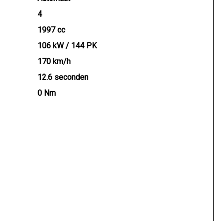
 elektrische auto’s. Wij zijn 7 dagen per week
4
t hybride) is geen enkel probleem.
1997 cc
106 kW / 144 PK
170 km/h
r geen rechten worden ontleend aan de verstrekte
12.6 seconden
oor u belangrijk zijn en uw beslissing zouden kunnen
0 Nm