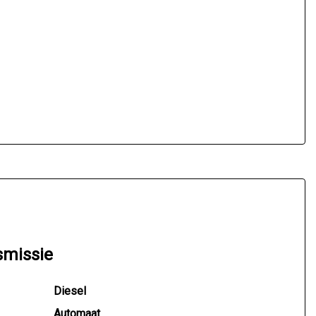
smissie
Diesel
Automaat