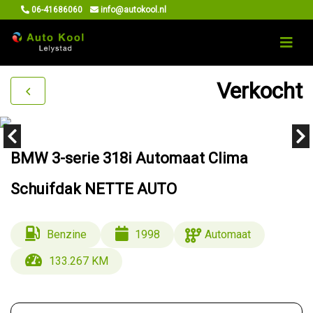
06-41686060
info@autokool.nl
Verkocht
BMW 3-serie 318i Automaat Clima
Schuifdak NETTE AUTO
Benzine
1998
Automaat
133.267 KM