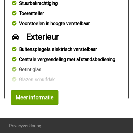
Stuurbekrachtiging
Toerenteller
Voorstoelen in hoogte verstelbaar
Exterieur
Buitenspiegels elektrisch verstelbaar
Centrale vergrendeling met afstandsbediening
Getint glas
Glazen schuifdak
Koplampen in hoogte verstelbaar
Meer informatie
Lichtmetalen velgen 15"
Overige
Anti blokkeer systeem
Privacyverklaring