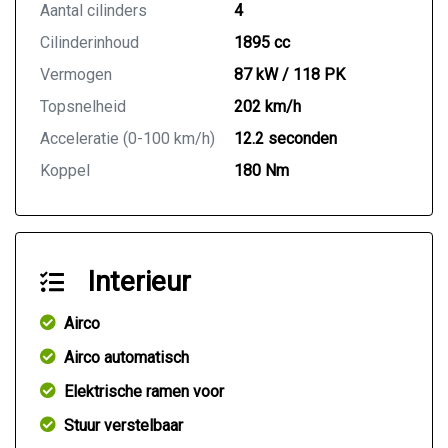
Aantal cilinders
4
We hebben ons uiterste best gedaan om alle
Cilinderinhoud
1895 cc
informatie in deze advertentie correct weer te
geven. Er kunnen echter geen rechten worden
Vermogen
87 kW / 118 PK
ontleend aan de verstrekte informatie in de
Topsnelheid
202 km/h
advertentie. Vertrouw niet alleen op deze informatie
maar controleert u altijd zelf de zaken welke voor u
Acceleratie (0-100 km/h)
12.2 seconden
belangrijk zijn en uw beslissing zouden kunnen
Koppel
180 Nm
beïnvloeden. Neem contact op met de verkoper voor
uw aanvullende vragen.
Interieur
Airco
Airco automatisch
Elektrische ramen voor
Stuur verstelbaar