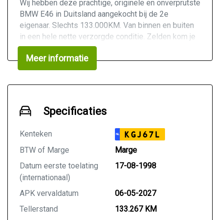
Wij hebben deze prachtige, originele en onverprutste
BMW E46 in Duitsland aangekocht bij de 2e
eigenaar. Slechts 133.000KM. Van binnen en buiten
in een hele nette verzorgde conditie. Zelden kom je
nog zo'n nette BMW E46 tegen. Tijdloze kleurstelling
Meer informatie
Alpinweiss 3 met een mooi lichtgrijze stoffen
interieur (bekleding is schoon en onbeschadigd).
Voorzien van een goed werkende Climate control,
elektrisch schuif/kanteldak en een soepel
schakelende automaat. Auto rijdt dan ook perfect.
Specificaties
Deze auto is ook interessant voor de Youngtimer
regeling.
Kenteken
KGJ67L
NL
Belangrijkste opties van deze BMW:
BTW of Marge
Marge
Datum eerste toelating
17-08-1998
Airco (Climate control)
(internationaal)
Automaat
APK vervaldatum
06-05-2027
Elektrisch schuif/kanteldak
Lichtmetalen velgen (zeer netjes)
Tellerstand
133.267 KM
Geen rokers of huisdieren auto geweest