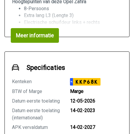
Hoogtepunten van deze Opel Zafira
8-Persoons
Extra lang L3 (Lengte 3)
Electrische schuifdeur links + rechts
Zwart lederen bekleding
Meer informatie
Luxe captain chairs
Stoelverwarming
Voorstoelen met massage functie
Groot panoramadak
Grootste 75kWh accupakket
Specificaties
CCS Snelladen + 3-Fase 11KW lader
Grootscherm navigatie
Kenteken
KKP68K
NL
Apple CarPlay & Android audio
360 graden camera
BTW of Marge
Marge
Parkeersensoren
Datum eerste toelating
12-05-2026
Verkeersbord herkenning
Datum eerste toelating
14-02-2023
Cruise control
(internationaal)
100% Elektrisch
2 Sleutels
APK vervaldatum
14-02-2027
Geen rokers auto geweest