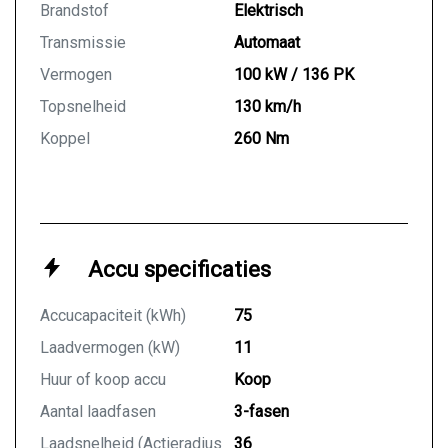
Brandstof
Elektrisch
advertentie. Vertrouw niet alleen op deze informatie
Transmissie
Automaat
maar controleert u altijd zelf de zaken welke voor u
belangrijk zijn en uw beslissing zouden kunnen
Vermogen
100 kW / 136 PK
beïnvloeden. Neem contact op met de verkoper voor
Topsnelheid
130 km/h
uw aanvullende vragen.
Koppel
260 Nm
Accu specificaties
Accucapaciteit (kWh)
75
Laadvermogen (kW)
11
Huur of koop accu
Koop
Aantal laadfasen
3-fasen
Laadsnelheid (Actieradius
36