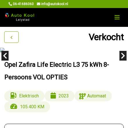
06-41686060
info@autokool.nl
Verkocht
Opel Zafira Life Electric L3 75 kWh 8-
Persoons VOL OPTIES
Elektrisch
2023
Automaat
105.400 KM