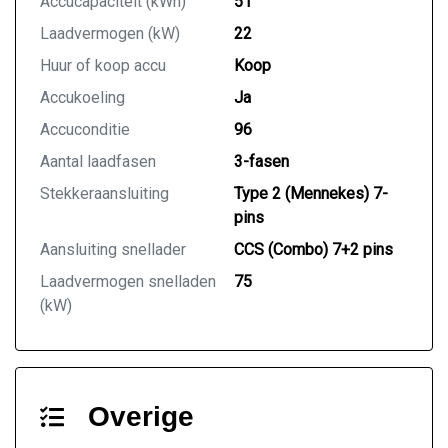
Accucapaciteit (kWh)
51
geven. Er kunnen echter geen rechten worden
Laadvermogen (kW)
22
ontleend aan de verstrekte informatie in de
advertentie. Vertrouw niet alleen op deze informatie
Huur of koop accu
Koop
maar controleert u altijd zelf de zaken welke voor u
Accukoeling
Ja
belangrijk zijn en uw beslissing zouden kunnen
Accuconditie
96
beïnvloeden. Neem contact op met de verkoper voor
uw aanvullende vragen.
Aantal laadfasen
3-fasen
Stekkeraansluiting
Type 2 (Mennekes) 7-
pins
Aansluiting snellader
CCS (Combo) 7+2 pins
Laadvermogen snelladen
75
(kW)
Overige