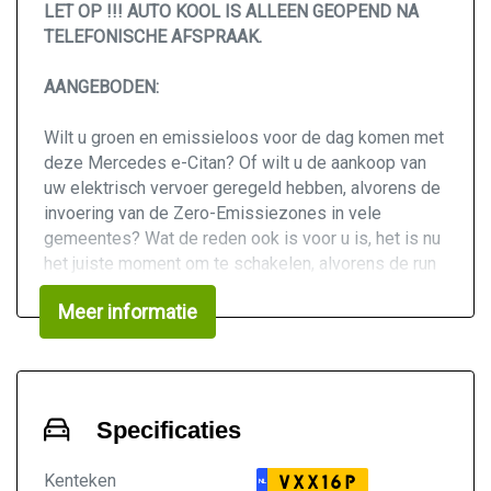
LET OP !!! AUTO KOOL IS ALLEEN GEOPEND NA
TELEFONISCHE AFSPRAAK.
AANGEBODEN:
Wilt u groen en emissieloos voor de dag komen met
deze Mercedes e-Citan? Of wilt u de aankoop van
uw elektrisch vervoer geregeld hebben, alvorens de
invoering van de Zero-Emissiezones in vele
gemeentes? Wat de reden ook is voor u is, het is nu
het juiste moment om te schakelen, alvorens de run
op elektrische (bedrijfs)auto's definitief begint, en
Meer informatie
de prijzen de lucht in zullen schieten.
Hoogtepunten van deze Mercedes:
Originele NL-Auto
1e eigenaar
Specificaties
100% Elektrisch
Pro uitvoering
Kenteken
VXX16P
NL
Trekhaak (1.350kg trekgewicht)