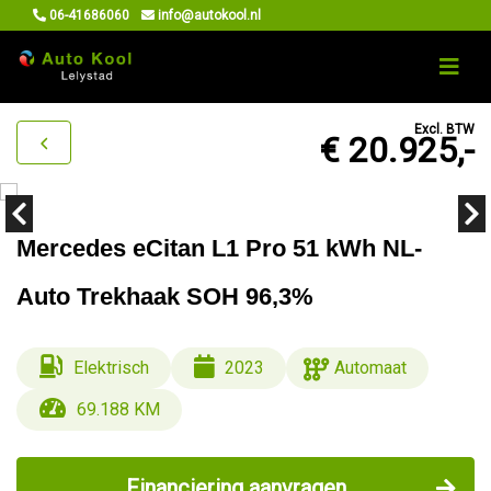
06-41686060
info@autokool.nl
Excl. BTW
€ 20.925,-
Mercedes eCitan L1 Pro 51 kWh NL-
Auto Trekhaak SOH 96,3%
Elektrisch
2023
Automaat
69.188 KM
Financiering aanvragen