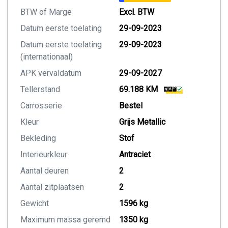
SOH 96,3% (Bovengemiddeld goed)
BTW of Marge
Excl. BTW
Snelle 22kw boardlader
Datum eerste toelating
29-09-2023
Snelladen via CCS aansluiting
Datum eerste toelating
29-09-2023
Airco (Climate control, Thermotronic)
(internationaal)
Verwarming / ventilatie vooraf instelbaar
MBux Multimediasysteem (Navigatie + DAB)
APK vervaldatum
29-09-2027
Apple CarPlay & Android audio
Tellerstand
69.188 KM
Achteruitrijcamera
Inparkeer assistent
Carrosserie
Bestel
Parkeersensoren voor + achterzijde
Kleur
Grijs Metallic
17" Lichtmetalen velgen met nieuwe banden
Bekleding
Stof
Stoelverwarming
Smartphonehouder
Interieurkleur
Antraciet
1e Eigenaar
Aantal deuren
2
Prijs:
Aantal zitplaatsen
2
Gewicht
1596 kg
RIJKLAAR NU VOOR DE EXTRA SCHERPE
MEENEEM PRIJS VAN €20.925,- EXCLUSIEF 21%
Maximum massa geremd
1350 kg